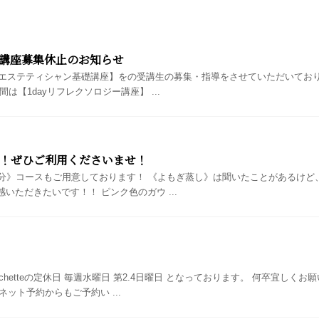
講座募集休止のお知らせ
て【エステティシャン基礎講座】をの受講生の募集・指導をさせていただいてお
は【1dayリフレクソロジー講座】 ...
！ぜひご利用くださいませ！
0分》コースもご用意しております！ 《よもぎ蒸し》は聞いたことがあるけ
いただきたいです！！ ピンク色のガウ ...
hetteの定休日 毎週水曜日 第2.4日曜日 となっております。 何卒宜しく
ネット予約からもご予約い ...