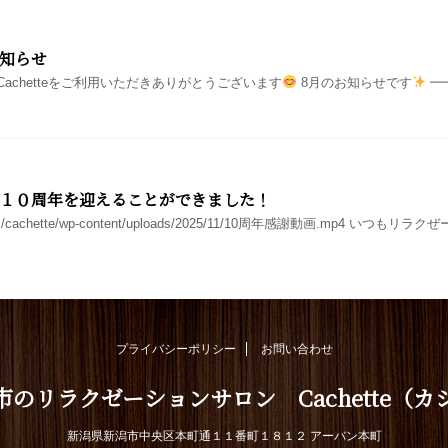
知らせ
achetteをご利用いただきありがとうございます
8月のお知らせです
━━
で１０周年を迎えることができました！
gata.com/cachette/wp-content/uploads/2025/11/10周年感謝動画.mp4 
プライバシーポリシー
お問い合わせ
市のリラクゼーションサロン Cachette（カ
新潟県新潟市中央区本町通１１番町１８１２ アーバン本町